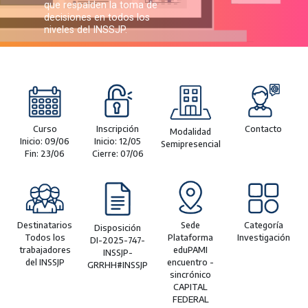
que respalden la toma de
decisiones en todos los
niveles del INSSJP.
Curso
Inscripción
Contacto
Modalidad
Inicio: 09/06
Inicio: 12/05
Semipresencial
Fin: 23/06
Cierre: 07/06
Destinatarios
Sede
Categoría
Disposición
Todos los
Plataforma
Investigación
DI-2025-747-
trabajadores
eduPAMI
INSSJP-
del INSSJP
encuentro -
GRRHH#INSSJP
sincrónico
CAPITAL
FEDERAL