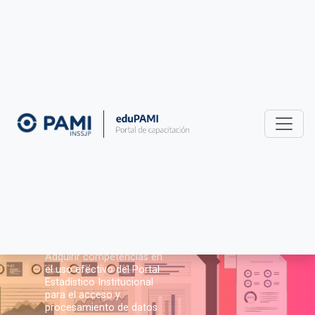
9° edición
10 horas
Análisis del Padrón
del Portal Estadístico
Institucional del
INSSJP
Objetivo del curso:
Adquirir competencias en
el uso efectivo del Portal
Estadístico Institucional
para el acceso y
procesamiento de datos