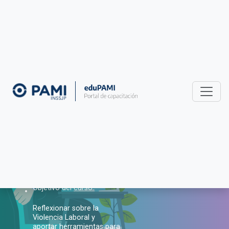
17° edición
6 horas
Taller de
Herramientas para la
Prevención de la
Violencia Laboral en
el INSSJP
Objetivo del curso:
Reflexionar sobre la
Violencia Laboral y
aportar herramientas para